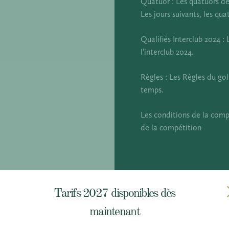
Quatuor : Les quatuors de
Les jours suivants, les qu
Qualifiés Interclub 2024 
l’interclub 2024.
Règles : Les Règles du gol
temps.
Les conditions de la comp
de la compétition
Tarifs 2027 disponibles dès
maintenant