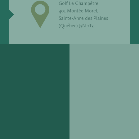
Golf Le Champêtre
401 Montée Morel,
Sainte-Anne des Plaines
(Québec) J5N 2T3