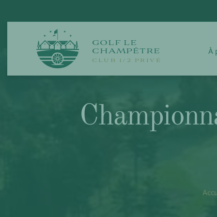
Passer
au
contenu
GOLF LE
À 
CHAMPÊTRE
CLUB 1/2 PRIVÉ
Championn
Accu