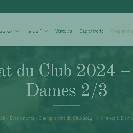
Visiteurs
Capitainerie
Programma
propos
Le Golf
at du Club 2024 
Dames 2/3
eil
/
Événements
/
Championnat du Club 2024 – Hommes & Dames