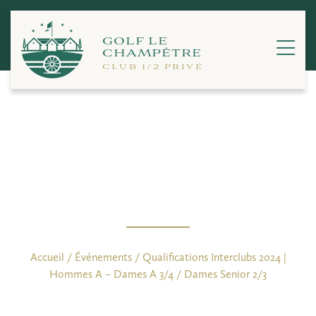
Passer
au
contenu
GOLF LE
CHAMPÊTRE
CLUB 1/2 PRIVÉ
Qualifications Interclubs 2024 |
Hommes A – Dames A 3/4 /
Dames Senior 2/3
Accueil
/
Événements
/
Qualifications Interclubs 2024 |
Hommes A – Dames A 3/4 / Dames Senior 2/3