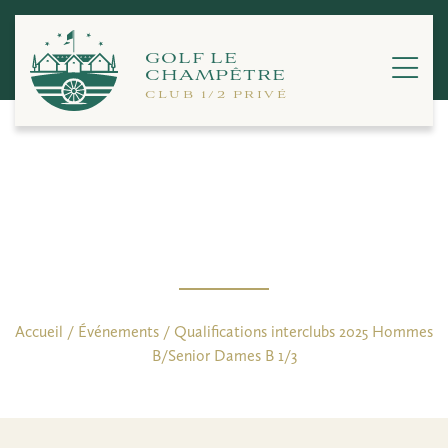
Passer
au
contenu
GOLF LE
CHAMPÊTRE
CLUB 1/2 PRIVÉ
Qualifications interclubs 2025
Hommes B/Senior Dames B 1/3
Accueil
/
Événements
/
Qualifications interclubs 2025 Hommes
B/Senior Dames B 1/3