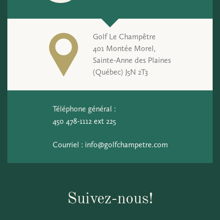
Golf Le Champêtre
401 Montée Morel,
Sainte-Anne des Plaines
(Québec) J5N 2T3
Téléphone général :
450 478-1112 ext 225
Courriel :
info@golfchampetre.com
Suivez-nous!